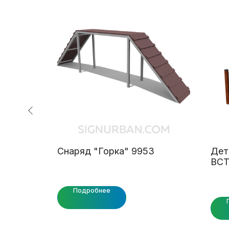
лья СБ
Снаряд "Горка" 9953
Дет
ВСТ
Подробнее