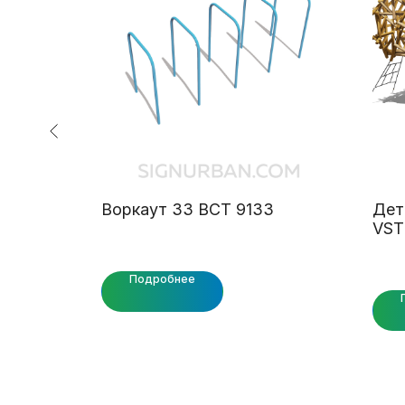
льшой
Воркаут 33 ВСТ 9133
Дет
VST
Подробнее