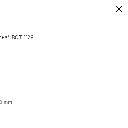
рна" ВСТ 1129
50 mm