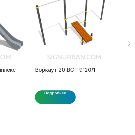
мплекс
Воркаут 20 ВСТ 9120/1
Кан
ВСТ
Подробнее