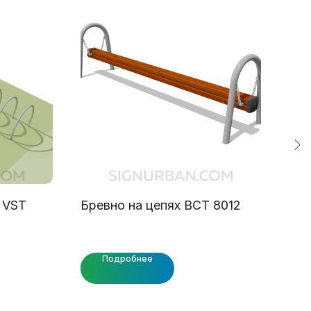
 VST
Бревно на цепях ВСТ 8012
Пес
Подробнее