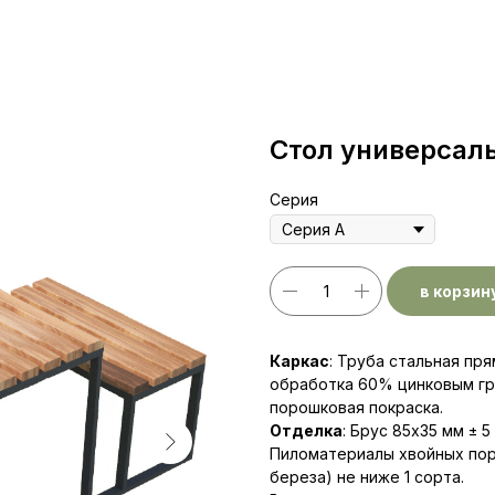
Стол универсаль
Серия
в корзин
Каркас
: Труба стальная пр
обработка 60% цинковым гр
порошковая покраска.
Отделка
: Брус 85х35 мм ± 5
Пиломатериалы хвойных поро
береза) не ниже 1 со­рта.