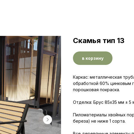
Скамья тип 13
в корзину
Каркас: металлическая труб
обработкой 60% цинковым г
порошковая покраска.
Отделка: Брус 85х35 мм ± 5 
Пиломатериалы хвойных поро
береза) не ниже 1 со­рта.
Все деревянные элементы п