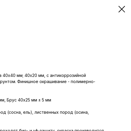
а 40x40 мм; 40х20 мм, с антикоррозийной
рунтом. Финишное окрашивание - полимерно-
мм, Брус 40х25 мм ± 5 мм
д (сосна, ель), лиственных пород (осина,
роходят био- и уф-защиту, окраска производится