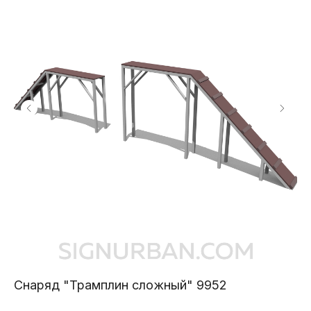
Снаряд "Трамплин сложный" 9952
Тр
60